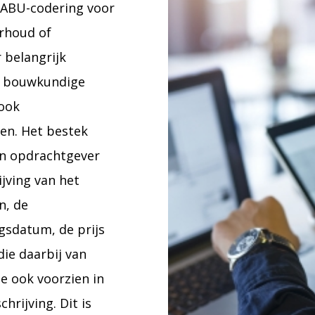
TABU-codering voor
rhoud of
 belangrijk
de bouwkundige
ook
den. Het bestek
en opdrachtgever
jving van het
n, de
gsdatum, de prijs
die daarbij van
e ook voorzien in
rijving. Dit is