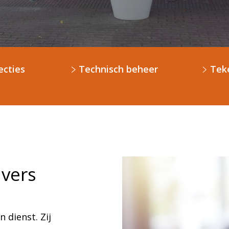
ecties
Technisch beheer
Tek
jvers
 dienst. Zij