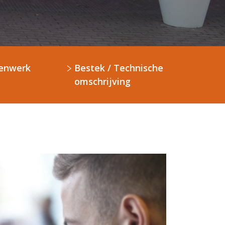
enwerk
Bestek / Technische
omschrijving