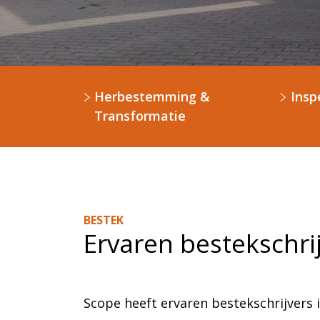
Herbestemming &
Insp
Transformatie
BESTEK
Ervaren bestekschri
Scope heeft ervaren bestekschrijvers in