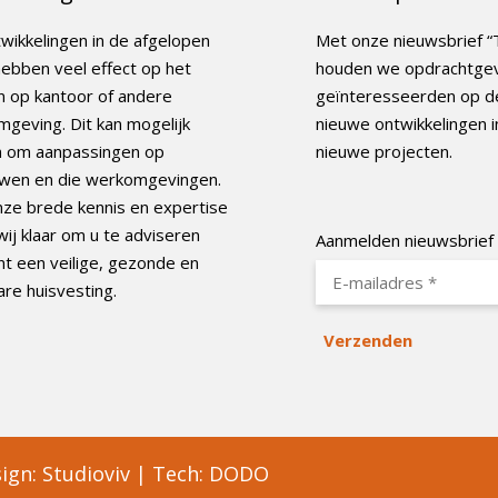
wikkelingen in de afgelopen
Met onze nieuwsbrief “
hebben veel effect op het
houden we opdrachtge
 op kantoor of andere
geïnteresseerden op d
geving. Dit kan mogelijk
nieuwe ontwikkelingen i
n om aanpassingen op
nieuwe projecten.
wen en die werkomgevingen.
ze brede kennis en expertise
wij klaar om u te adviseren
Aanmelden nieuwsbrief
t een veilige, gezonde en
re huisvesting.
ign:
Studioviv
|
Tech:
DODO