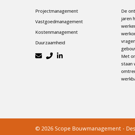
Projectmanagement
De ont
jaren 
Vastgoedmanagement
werken
Kostenmanagement
werkom
vrage
Duurzaamheid
gebou
Met on
staan 
omtren
werkba
© 2026 Scope Bouwmanagement
-
Des