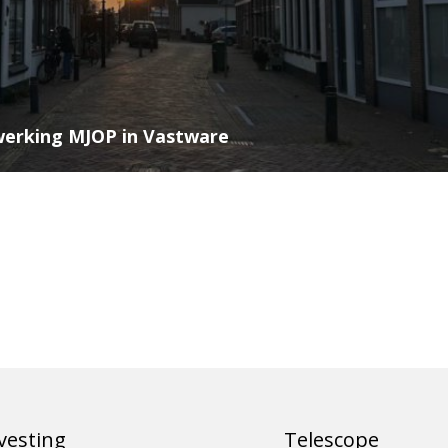
werking MJOP in Vastware
vesting
Telescope