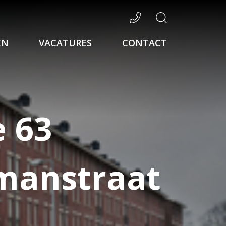
EN
VACATURES
CONTACT
e 63
manstraat