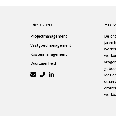
Diensten
Huis
Projectmanagement
De ont
jaren 
Vastgoedmanagement
werken
Kostenmanagement
werkom
vrage
Duurzaamheid
gebou
Met on
staan 
omtren
werkba