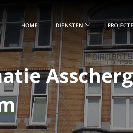
HOME
DIENSTEN
PROJECT
matie Asscher
am