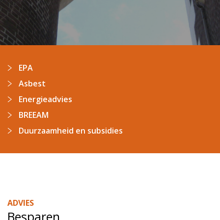
EPA
Asbest
Energieadvies
BREEAM
Duurzaamheid en subsidies
ADVIES
Besparen