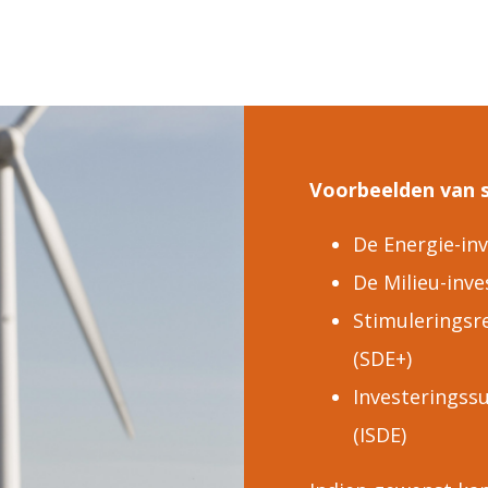
Voorbeelden van s
De Energie-inv
De Milieu-inve
Stimuleringsr
(SDE+)
Investeringss
(ISDE)