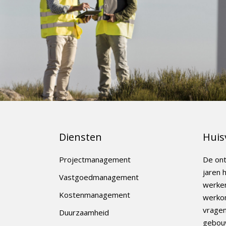
Diensten
Huis
Projectmanagement
De ont
jaren 
Vastgoedmanagement
werken
Kostenmanagement
werkom
vrage
Duurzaamheid
gebou