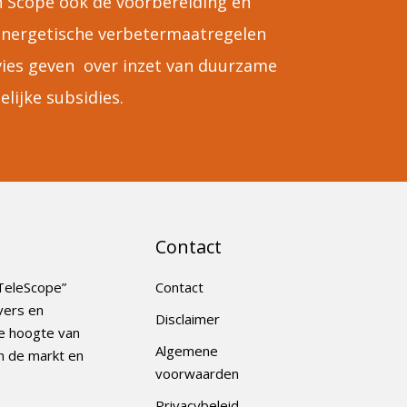
n Scope ook de voorbereiding en
 energetische verbetermaatregelen
vies geven over inzet van duurzame
elijke subsidies.
Contact
TeleScope”
Contact
vers en
Disclaimer
e hoogte van
Algemene
n de markt en
voorwaarden
Privacybeleid