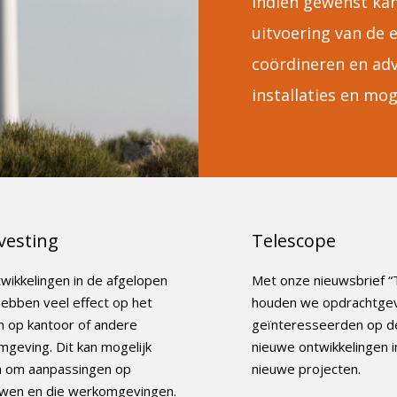
Indien gewenst ka
uitvoering van de
coördineren en ad
installaties en mog
vesting
Telescope
wikkelingen in de afgelopen
Met onze nieuwsbrief “
hebben veel effect op het
houden we opdrachtge
 op kantoor of andere
geïnteresseerden op d
geving. Dit kan mogelijk
nieuwe ontwikkelingen i
n om aanpassingen op
nieuwe projecten.
wen en die werkomgevingen.