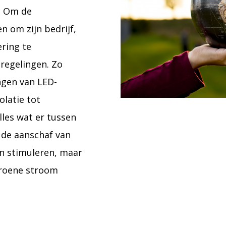
. Om de
 om zijn bedrijf,
ering te
eregelingen. Zo
ngen van LED-
olatie tot
lles wat er tussen
e de aanschaf van
n stimuleren, maar
groene stroom