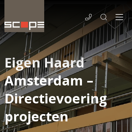
Eigen Haard
Amsterdam –
Directievoering
projecten