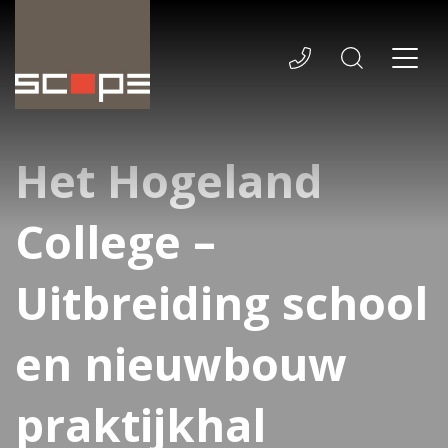
Het Hogeland
College –
Uitbreiding school
en nieuwbouw
praktijkhal