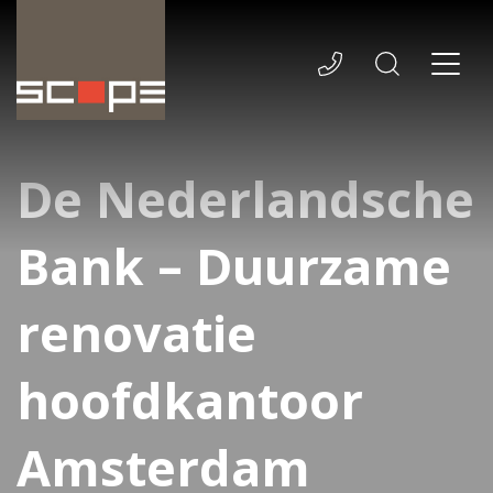
De Nederlandsche
Bank – Duurzame
renovatie
hoofdkantoor
Amsterdam